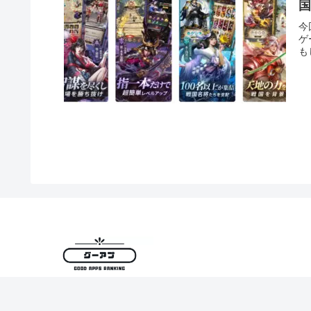
今
ゲ
も