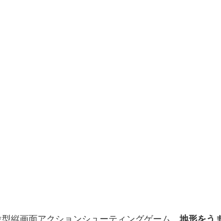
位型縦画面アクションシューティングゲーム。
地形をう