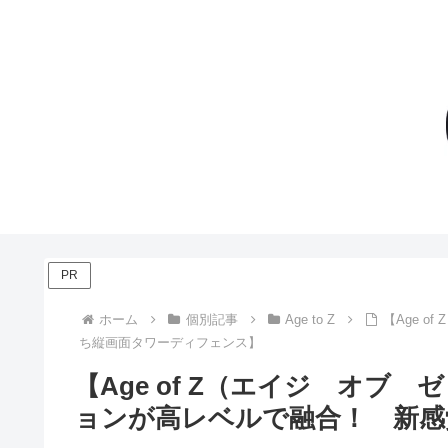
PR
ホーム
個別記事
Age to Z
【Age 
ち縦画面タワーディフェンス】
【Age of Z（エイジ オ
ョンが高レベルで融合！ 新感