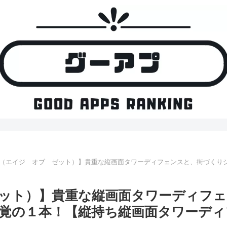
of Z（エイジ オブ ゼット）】貴重な縦画面タワーディフェンスと、街づ
ブ ゼット）】貴重な縦画面タワーディ
覚の１本！【縦持ち縦画面タワーディ