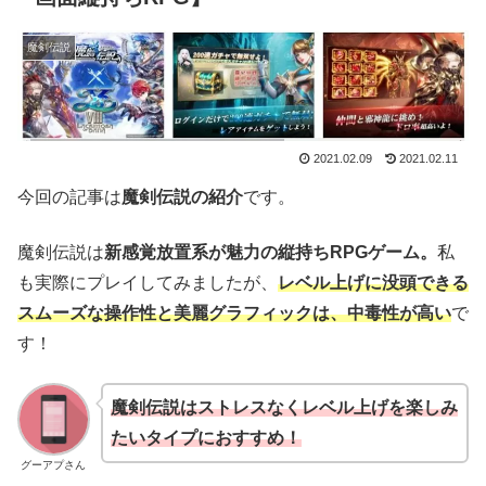
魔剣伝説
2021.02.09
2021.02.11
今回の記事は
魔剣伝説の紹介
です。
魔剣伝説は
新感覚放置系が魅力の縦持ちRPGゲーム。
私
も実際にプレイしてみましたが、
レベル上げに没頭できる
スムーズな操作性と美麗グラフィックは、中毒性が高い
で
す！
魔剣伝説はストレスなくレベル上げを楽しみ
たいタイプにおすすめ！
グーアプさん