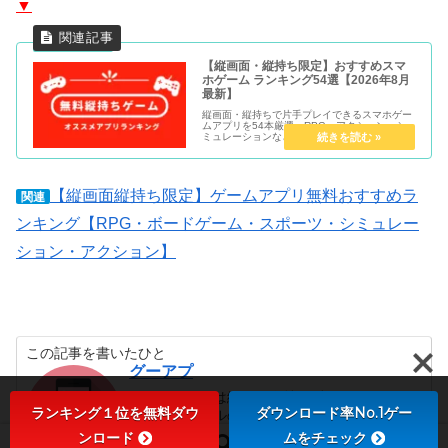
▼
【縦画面・縦持ち限定】おすすめスマ
ホゲーム ランキング54選【2026年8月
最新】
縦画面・縦持ちで片手プレイできるスマホゲー
ムアプリを54本厳選。RPG・アクション・シ
ミュレーションなどジャンル別に管理人が実際
にプレイして評価したランキングです。無料で
遊べるゲームのみを紹介。
【縦画面縦持ち限定】ゲームアプリ無料おすすめラ
関連
ンキング【RPG・ボードゲーム・スポーツ・シミュレー
ション・アクション】
この記事を書いたひと
グーアプ
スマホゲームは縦画面縦持ち派。
ランキング１位を無料ダウ
ダウンロード率No.1ゲー
操作性、ルールの斬新さやビジュアル、戦略
性の奥深さ。片手プレイで快適なゲームが大
ンロード
ムをチェック