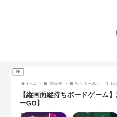
PR
ホーム
個別記事
モノポリーGO
【縦
【縦画面縦持ちボードゲーム】
ーGO】
モノポリーGO