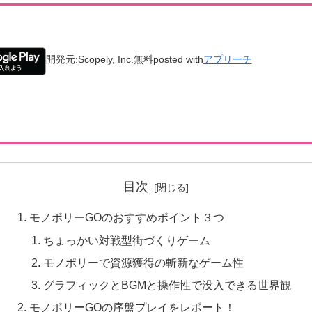
開発元:
Scopely, Inc.
無料
posted with
アプリーチ
目次
モノポリーGOのおすすめポイント３つ
ちょっかい対戦型街づくりゲーム
モノポリーで資源獲得の斬新なゲーム性
グラフィックとBGMと操作性で没入できる世界観
モノポリーGOの序盤プレイをレポート！