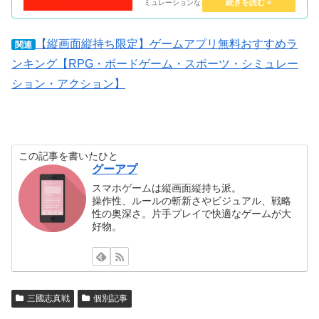
ミュレーションなどジャンル別に管理人が実際
にプレイして評価したランキングです。無料で
遊べるゲームのみを紹介。
【縦画面縦持ち限定】ゲームアプリ無料おすすめラ
関連
ンキング【RPG・ボードゲーム・スポーツ・シミュレー
ション・アクション】
この記事を書いたひと
グーアプ
スマホゲームは縦画面縦持ち派。
操作性、ルールの斬新さやビジュアル、戦略
性の奥深さ。片手プレイで快適なゲームが大
好物。
三國志真戦
個別記事