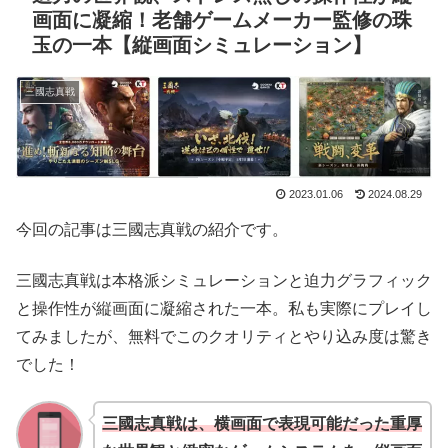
画面に凝縮！老舗ゲームメーカー監修の珠
玉の一本【縦画面シミュレーション】
三國志真戦
2023.01.06
2024.08.29
今回の記事は三國志真戦の紹介です。
三國志真戦は本格派シミュレーションと迫力グラフィック
と操作性が縦画面に凝縮された一本。私も実際にプレイし
てみましたが、無料でこのクオリティとやり込み度は驚き
でした！
三國志真戦は、横画面で表現可能だった重厚