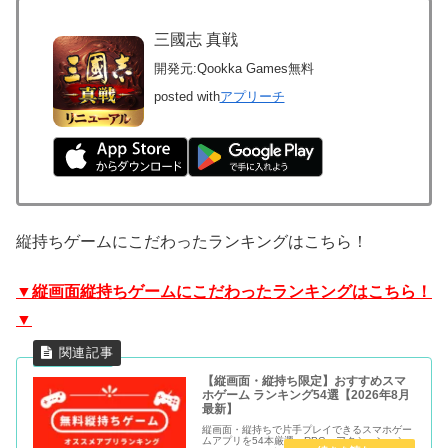
三國志 真戦
開発元:
Qookka Games
無料
posted with
アプリーチ
縦持ちゲームにこだわったランキングはこちら！
▼縦画面縦持ちゲームにこだわったランキングはこちら！
▼
【縦画面・縦持ち限定】おすすめスマ
ホゲーム ランキング54選【2026年8月
最新】
縦画面・縦持ちで片手プレイできるスマホゲー
ムアプリを54本厳選。RPG・アクション・シ