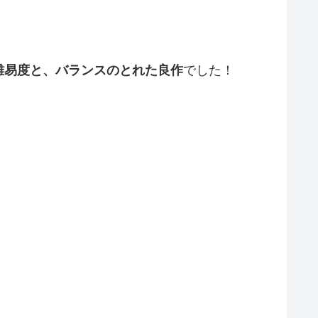
。
難易度と、バランスのとれた良作
でした！