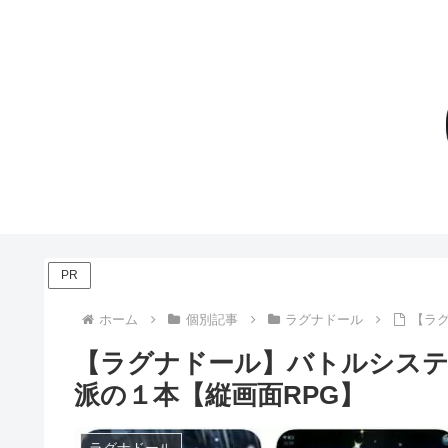
PR
ホーム
個別記事
ラグナドール
【ラ
【ラグナドール】バトルシステ
派の１本【縦画面RPG】
ラグナドール